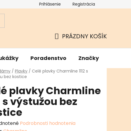
Prihlásenie
Registrácia
ok
Podmienky ochrany osobných údajov
Kamenné Hu
PRÁZDNY KOŠÍK
NÁKUPNÝ
KOŠÍK
ukážky
Poradenstvo
Značky
v
 dámy
/
Plavky
/
Celé plavky Charmline 1112 s
u bez kostice
lé plavky Charmline
2 s výstužou bez
stice
erné
dnotené
Podrobnosti hodnotenia
enie