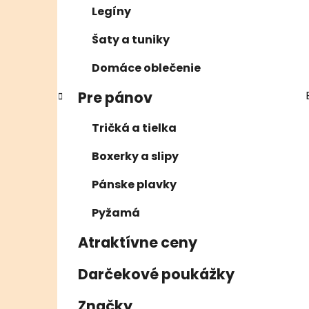
Legíny
Šaty a tuniky
Domáce oblečenie
Pre pánov
Tričká a tielka
Boxerky a slipy
Pánske plavky
Pyžamá
Atraktívne ceny
Darčekové poukážky
Značky