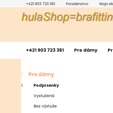
Prejsť
+421 903 723 361
Poradenstvo
Moja o
na
obsah
+421 903 723 361
Pre dámy
P
B
K
Preskočiť
Pre dámy
a
kategórie
o
t
č
Podprsenky
e
n
g
Vystužená
ý
ó
p
r
Bez výstuže
i
a