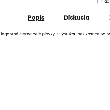
Tlač
Popis
Diskusia
Elegantné čierne celé plavky, s výstužou bez kostice od