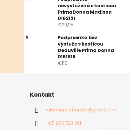
nevystužená s kosticou
PrimaDonna Madison
0162121
€99,95
Podprsenka bez
výstuže s kosticou
Deauville Prima Donna
0161815
€110
Z
á
Kontakt
p
ä
hula.shop.rybarska
@
gmail.com
t
i
+421 903 723 361
e