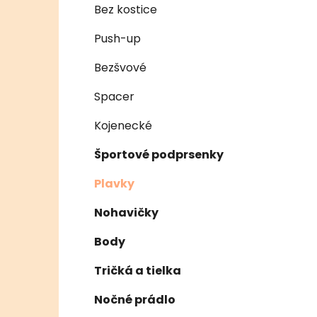
e
n
Bez kostice
e
Push-up
l
Bezšvové
Spacer
Kojenecké
Športové podprsenky
Plavky
Nohavičky
Body
Tričká a tielka
Nočné prádlo