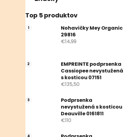
Top 5 produktov
Nohavičky Mey Organic
29816
€14,99
EMPREINTE podprsenka
Cassiopee nevystužená
s kosticou 07151
€135,50
Podprsenka
nevystužená s kosticou
Deauville 0161811
€110
Podprsenka