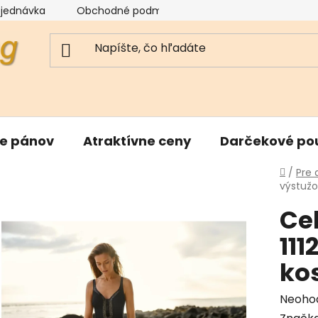
bjednávka
Obchodné podmienky
Reklamačný poriad
re pánov
Atraktívne ceny
Darčekové po
Domo
/
Pre
výstužo
Ce
111
ko
Priem
Neoho
hodnot