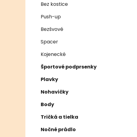
e
n
Bez kostice
e
Push-up
l
Bezšvové
Spacer
Kojenecké
Športové podprsenky
Plavky
Nohavičky
Body
Tričká a tielka
Nočné prádlo