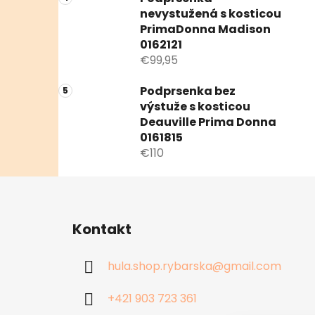
nevystužená s kosticou
PrimaDonna Madison
0162121
€99,95
Podprsenka bez
výstuže s kosticou
Deauville Prima Donna
0161815
€110
Z
á
Kontakt
p
ä
hula.shop.rybarska
@
gmail.com
t
i
+421 903 723 361
e