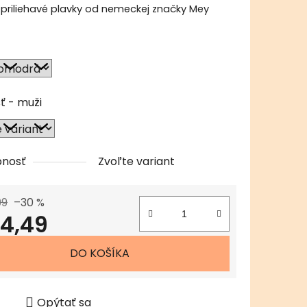
priliehavé plavky od nemeckej značky Mey
čiek.
ť - muži
pnosť
Zvoľte variant
99
–30 %
4,49
tková cena:
DO KOŠÍKA
Opýtať sa