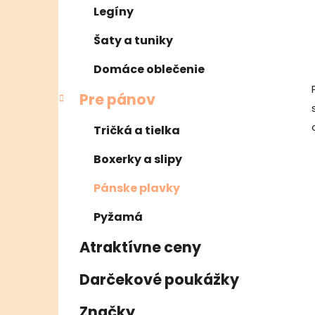
Legíny
Šaty a tuniky
Domáce oblečenie
Pre pánov
Tričká a tielka
Boxerky a slipy
Pánske plavky
Pyžamá
Atraktívne ceny
Darčekové poukážky
Značky