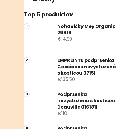
Top 5 produktov
Nohavičky Mey Organic
29816
€14,99
EMPREINTE podprsenka
Cassiopee nevystužená
s kosticou 07151
€135,50
Podprsenka
nevystužená s kosticou
Deauville 0161811
€110
Podprsenka