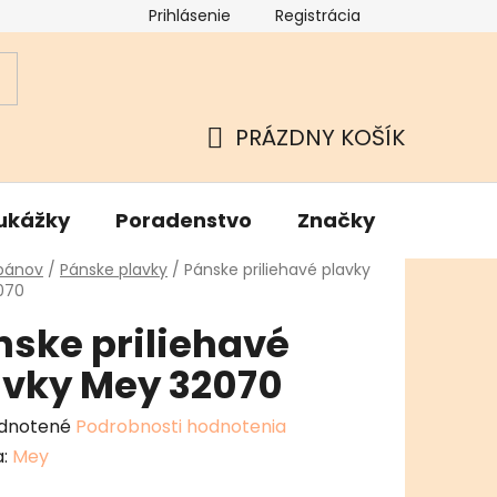
Prihlásenie
Registrácia
ok
Podmienky ochrany osobných údajov
Kamenné Hu
PRÁZDNY KOŠÍK
NÁKUPNÝ
KOŠÍK
ukážky
Poradenstvo
Značky
v
 pánov
/
Pánske plavky
/
Pánske priliehavé plavky
070
nske priliehavé
avky Mey 32070
erné
dnotené
Podrobnosti hodnotenia
enie
a:
Mey
tu