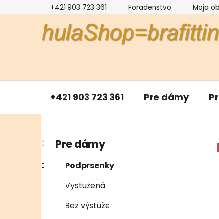
Prejsť
+421 903 723 361
Poradenstvo
Moja o
na
obsah
+421 903 723 361
Pre dámy
P
B
K
Preskočiť
Pre dámy
a
kategórie
o
t
č
Podprsenky
e
n
g
Vystužená
ý
ó
p
r
Bez výstuže
i
a