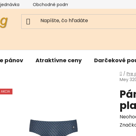
bjednávka
Obchodné podmienky
Reklamačný poriad
re pánov
Atraktívne ceny
Darčekové po
Domo
/
Pre
Mey 32
Pá
AKCIA
pl
Priem
Neoho
hodnot
Značk
produk