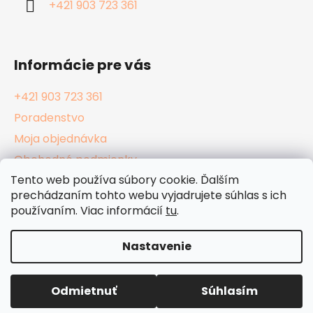
+421 903 723 361
e
Informácie pre vás
+421 903 723 361
Poradenstvo
Moja objednávka
Obchodné podmienky
Tento web používa súbory cookie. Ďalším
Reklamačný poriadok
prechádzaním tohto webu vyjadrujete súhlas s ich
Podmienky ochrany osobných údajov
používaním. Viac informácií
tu
.
Kamenné Hula Shopy
Nastavenie
Vytvoril Shoptet
Odmietnuť
Súhlasím
Copyright 2026
HulaShop.sk
. Všetky práva
vyhradené.
Upraviť nastavenie cookies