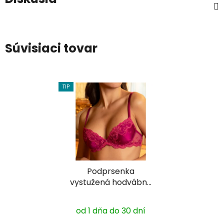
Súvisiaci tovar
TIP
Podprsenka
vystužená hodvábna
Lise Charmel
ACC8580
od 1 dňa do 30 dní