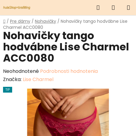
Prejsť
Hľadať
NÁKUP
na
obsah
KOŠÍK
Domov
/
Pre dámy
/
Nohavičky
/
Nohavičky tango hodvábne Lise
Charmel ACC0080
Nohavičky tango
hodvábne Lise Charmel
ACC0080
Priemerné
Neohodnotené
Podrobnosti hodnotenia
hodnotenie
Značka:
Lise Charmel
produktu
TIP
je
0,0
z
5
hviezdičiek.