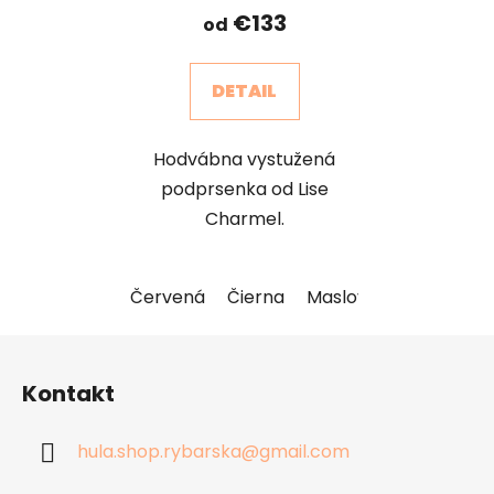
€133
od
DETAIL
Hodvábna vystužená
podprsenka od Lise
Charmel.
Červená
Čierna
Maslová
Ružová
T
Z
á
Kontakt
p
ä
hula.shop.rybarska
@
gmail.com
t
i