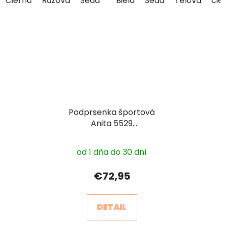
Čierna
Ružová
Šedá
Biela
Šedá
Telová
čie
Podprsenka športová
Anita 5529
Momentum
od 1 dňa do 30 dní
€72,95
DETAIL