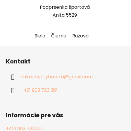
Podprsenka športová
Anita 5529
Biela
Čierna
Ružová
Telová
Antrac
Z
á
Kontakt
p
ä
hula.shop.rybarska
@
gmail.com
t
i
+421 903 723 361
e
Informácie pre vás
+421 903 723 361