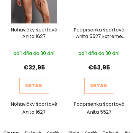
Nohavičky športové
Podprsenka športová
Anita 1627
Anita 5527 Extreme
Control
Priemerné
od 1 dňa do 30 dní
od 1 dňa do 30 dní
hodnotenie
produktu
€32,95
€63,95
je
3,0
DETAIL
DETAIL
z
5
Nohavičky športové
Podprsenka športová
hviezdičiek.
Anita 1627
Anita 5527