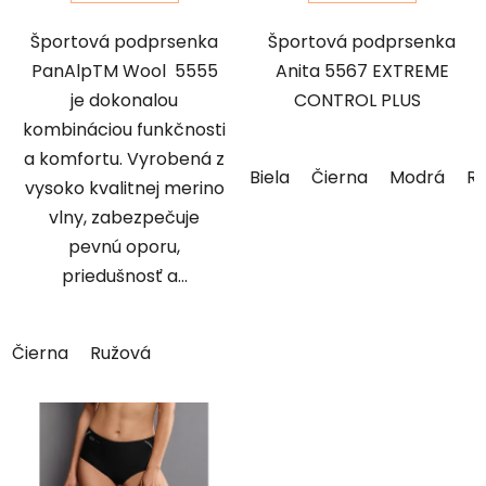
Športová podprsenka
Športová podprsenka
PanAlpTM Wool 5555
Anita 5567 EXTREME
je dokonalou
CONTROL PLUS
kombináciou funkčnosti
a komfortu. Vyrobená z
Biela
Čierna
Modrá
R
vysoko kvalitnej merino
vlny, zabezpečuje
pevnú oporu,
priedušnosť a...
Čierna
Ružová