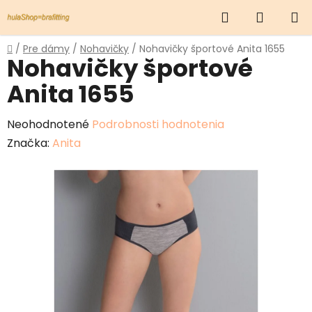
Prejsť
Hľadať
NÁKUP
na
obsah
KOŠÍK
Domov
/
Pre dámy
/
Nohavičky
/
Nohavičky športové Anita 1655
Nohavičky športové
Anita 1655
Priemerné
Neohodnotené
Podrobnosti hodnotenia
hodnotenie
Značka:
Anita
produktu
je
0,0
z
5
hviezdičiek.