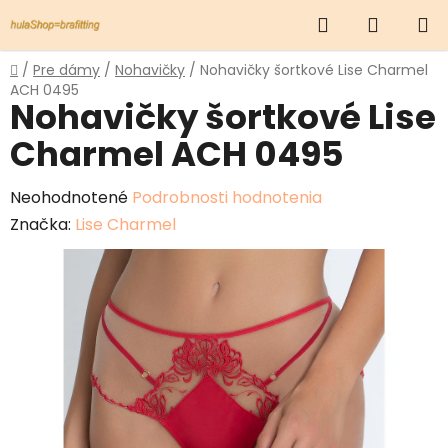
Prejsť
Hľadať
NÁKUP
na
obsah
KOŠÍK
Domov
/
Pre dámy
/
Nohavičky
/
Nohavičky šortkové Lise Charmel
ACH 0495
Nohavičky šortkové Lise
Charmel ACH 0495
Priemerné
Neohodnotené
Podrobnosti hodnotenia
hodnotenie
Značka:
Lise Charmel
produktu
je
0,0
z
5
hviezdičiek.