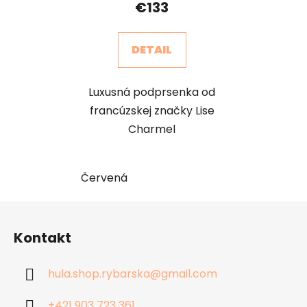
€133
DETAIL
Luxusná podprsenka od
francúzskej značky Lise
Charmel
Červená
Z
á
Kontakt
p
ä
hula.shop.rybarska
@
gmail.com
t
i
+421 903 723 361