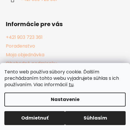
e
Informácie pre vás
+421 903 723 361
Poradenstvo
Moja objednávka
Obchodné podmienky
Tento web používa súbory cookie. Ďalším
Reklamačný poriadok
prechádzaním tohto webu vyjadrujete súhlas s ich
Podmienky ochrany osobných údajov
používaním. Viac informácií
tu
.
Kamenné Hula Shopy
Nastavenie
Vytvoril Shoptet
Odmietnuť
Súhlasím
Copyright 2026
HulaShop.sk
. Všetky práva
vyhradené.
Upraviť nastavenie cookies