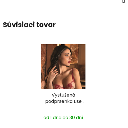
Súvisiaci tovar
Vystužená
podprsenka Lise
Chermel ACH8595
od 1 dňa do 30 dní