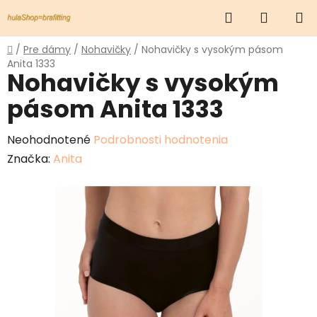
Prejsť
Hľadať
NÁKUP
na
obsah
KOŠÍK
Domov
/
Pre dámy
/
Nohavičky
/
Nohavičky s vysokým pásom
Anita 1333
Nohavičky s vysokým
pásom Anita 1333
Priemerné
Neohodnotené
Podrobnosti hodnotenia
hodnotenie
Značka:
Anita
produktu
je
0,0
z
5
hviezdičiek.