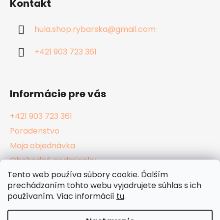
Kontakt
p
ä
hula.shop.rybarska
@
gmail.com
t
i
+421 903 723 361
e
Informácie pre vás
+421 903 723 361
Poradenstvo
Moja objednávka
Obchodné podmienky
Tento web používa súbory cookie. Ďalším
Reklamačný poriadok
prechádzaním tohto webu vyjadrujete súhlas s ich
Podmienky ochrany osobných údajov
používaním. Viac informácií
tu
.
Kamenné Hula Shopy