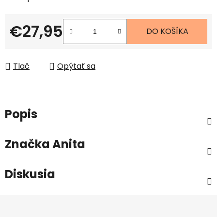
€27,95
DO KOŠÍKA
Jednotková cena:
Tlač
Opýtať sa
Popis
Značka
Anita
Diskusia
Z
á