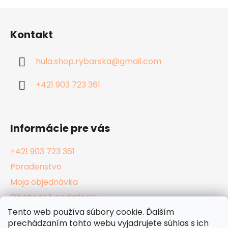
Z
á
Kontakt
p
ä
hula.shop.rybarska
@
gmail.com
t
i
+421 903 723 361
e
Informácie pre vás
+421 903 723 361
Poradenstvo
Moja objednávka
Obchodné podmienky
Tento web používa súbory cookie. Ďalším
Reklamačný poriadok
prechádzaním tohto webu vyjadrujete súhlas s ich
Podmienky ochrany osobných údajov