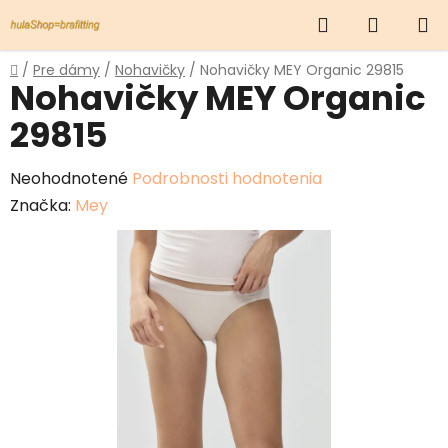
Prejsť
Hľadať
NÁKUP
na
obsah
KOŠÍK
Domov
/
Pre dámy
/
Nohavičky
/
Nohavičky MEY Organic 29815
Nohavičky MEY Organic
29815
Priemerné
Neohodnotené
Podrobnosti hodnotenia
hodnotenie
Značka:
Mey
produktu
je
0,0
z
5
hviezdičiek.