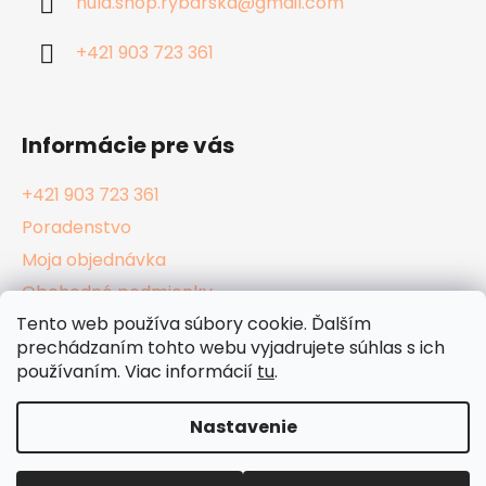
hula.shop.rybarska
@
gmail.com
t
i
+421 903 723 361
e
Informácie pre vás
+421 903 723 361
Poradenstvo
Moja objednávka
Obchodné podmienky
Tento web používa súbory cookie. Ďalším
Reklamačný poriadok
prechádzaním tohto webu vyjadrujete súhlas s ich
Podmienky ochrany osobných údajov
používaním. Viac informácií
tu
.
Kamenné Hula Shopy
Nastavenie
Vytvoril Shoptet