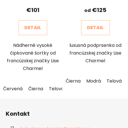
€101
€125
od
DETAIL
DETAIL
Nádherné vysoké
luxusná podprsenka od
čipkované šortky od
francúzskej značky Lise
francúzskej značky Lise
Charmel
Charmel
Čierna
Modrá
Telová
Červená
Čierna
Telová
Zelená
Z
á
Kontakt
p
ä