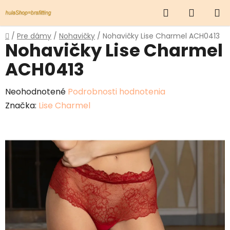
Prejsť
Hľadať
NÁKUP
na
obsah
KOŠÍK
Domov
/
Pre dámy
/
Nohavičky
/
Nohavičky Lise Charmel ACH0413
Nohavičky Lise Charmel
ACH0413
Priemerné
Neohodnotené
Podrobnosti hodnotenia
hodnotenie
Značka:
Lise Charmel
produktu
je
0,0
z
5
hviezdičiek.