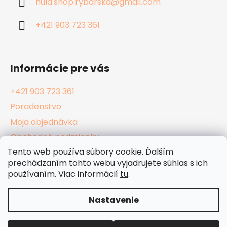
hula.shop.rybarska
@
gmail.com
t
i
+421 903 723 361
e
Informácie pre vás
+421 903 723 361
Poradenstvo
Moja objednávka
Obchodné podmienky
Tento web používa súbory cookie. Ďalším
Reklamačný poriadok
prechádzaním tohto webu vyjadrujete súhlas s ich
Podmienky ochrany osobných údajov
používaním. Viac informácií
tu
.
Kamenné Hula Shopy
Nastavenie
Vytvoril Shoptet