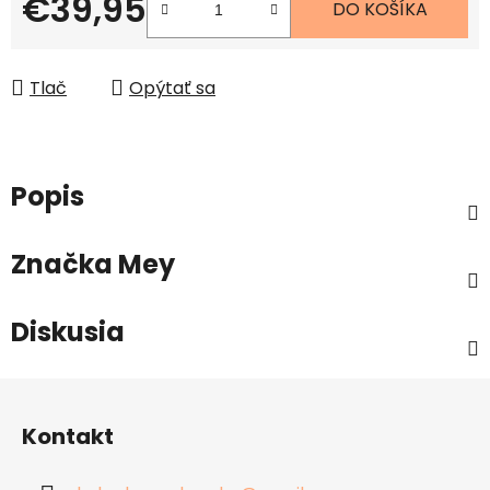
€39,95
DO KOŠÍKA
Jednotková cena:
Tlač
Opýtať sa
Popis
Značka
Mey
Diskusia
Z
á
Kontakt
p
ä