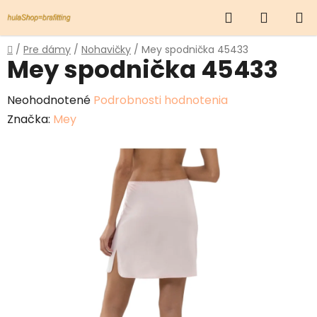
Prejsť
Hľadať
NÁKUP
na
obsah
KOŠÍK
Domov
/
Pre dámy
/
Nohavičky
/
Mey spodnička 45433
Mey spodnička 45433
Priemerné
Neohodnotené
Podrobnosti hodnotenia
hodnotenie
Značka:
Mey
produktu
je
0,0
z
5
hviezdičiek.