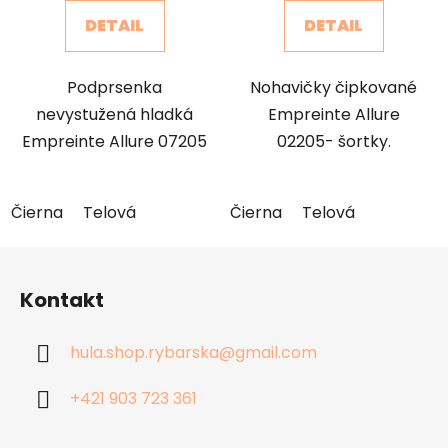
DETAIL
DETAIL
Podprsenka
Nohavičky čipkované
nevystužená hladká
Empreinte Allure
Empreinte Allure 07205
02205- šortky.
Čierna
Telová
Čierna
Telová
Z
á
Kontakt
p
ä
hula.shop.rybarska
@
gmail.com
t
i
+421 903 723 361
e