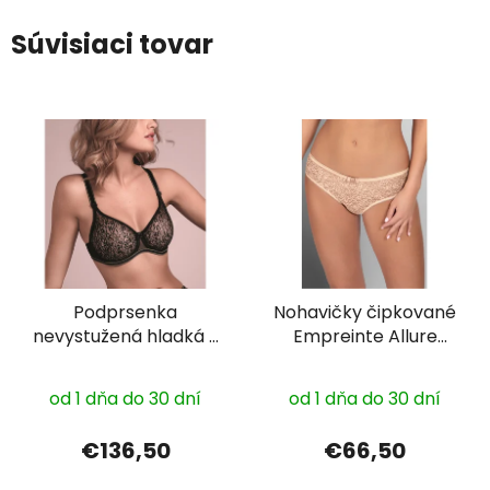
Súvisiaci tovar
Podprsenka
Nohavičky čipkované
nevystužená hladká s
Empreinte Allure
kosticou Empreinte
02205
Allure 07205
od 1 dňa do 30 dní
od 1 dňa do 30 dní
€136,50
€66,50