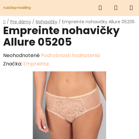
Prejsť
Hľadať
NÁKUP
na
obsah
KOŠÍK
Domov
/
Pre dámy
/
Nohavičky
/
Empreinte nohavičky Allure 05205
Empreinte nohavičky
Allure 05205
Priemerné
Neohodnotené
Podrobnosti hodnotenia
hodnotenie
Značka:
Empreinte
produktu
je
0,0
z
5
hviezdičiek.