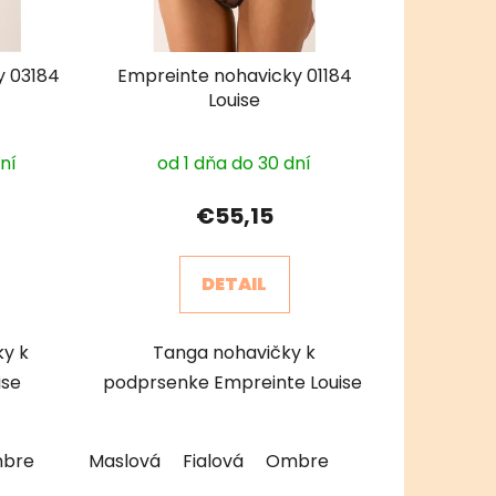
y 03184
Empreinte nohavicky 01184
Louise
dní
od 1 dňa do 30 dní
€55,15
DETAIL
ky k
Tanga nohavičky k
ise
podprsenke Empreinte Louise
bre
Maslová
Fialová
Ombre