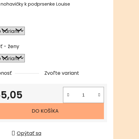
 nohavičky k podprsenke Louise
čiek.
ť - ženy
pnosť
Zvoľte variant
5,05
tková cena:
DO KOŠÍKA
Opýtať sa