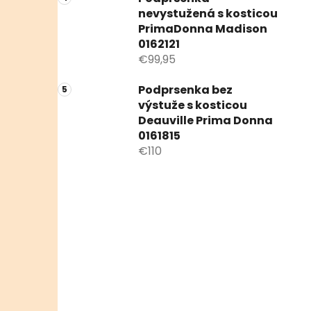
nevystužená s kosticou
PrimaDonna Madison
0162121
€99,95
Podprsenka bez
výstuže s kosticou
Deauville Prima Donna
0161815
€110