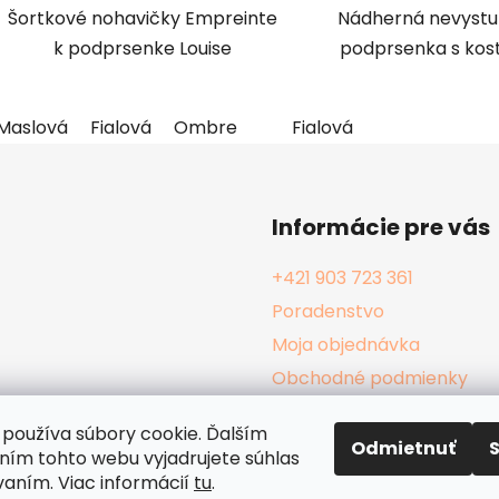
Šortkové nohavičky Empreinte
Nádherná nevyst
hviezdi
k podprsenke Louise
podprsenka s kos
Maslová
Fialová
Ombre
Fialová
Informácie pre vás
+421 903 723 361
Poradenstvo
Moja objednávka
Obchodné podmienky
Reklamačný poriadok
používa súbory cookie. Ďalším
Podmienky ochrany osob
Odmietnuť
ím tohto webu vyjadrujete súhlas
Kamenné Hula Shopy
vaním. Viac informácií
tu
.