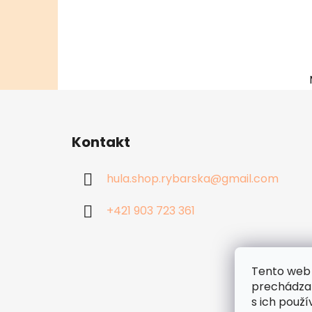
Z
á
Kontakt
p
ä
hula.shop.rybarska
@
gmail.com
t
i
+421 903 723 361
e
Tento web 
prechádzan
s ich použí