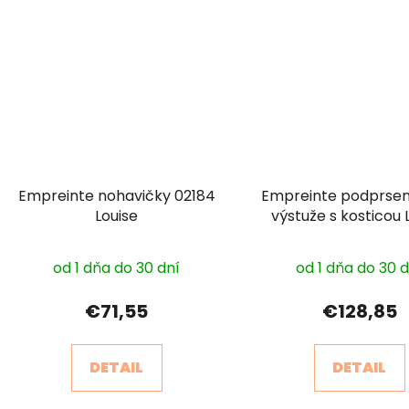
Empreinte nohavičky 02184
Empreinte podprsen
Louise
výstuže s kosticou 
08184 sezónna f
Priem
od 1 dňa do 30 dní
od 1 dňa do 30 
hodnot
produk
€71,55
€128,85
je
5,0
DETAIL
DETAIL
z
5