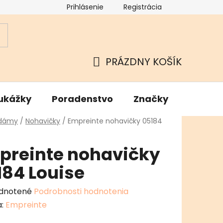
Prihlásenie
Registrácia
ok
Podmienky ochrany osobných údajov
Kamenné Hu
PRÁZDNY KOŠÍK
NÁKUPNÝ
KOŠÍK
ukážky
Poradenstvo
Značky
v
 dámy
/
Nohavičky
/
Empreinte nohavičky 05184
preinte nohavičky
184 Louise
erné
dnotené
Podrobnosti hodnotenia
enie
a:
Empreinte
tu