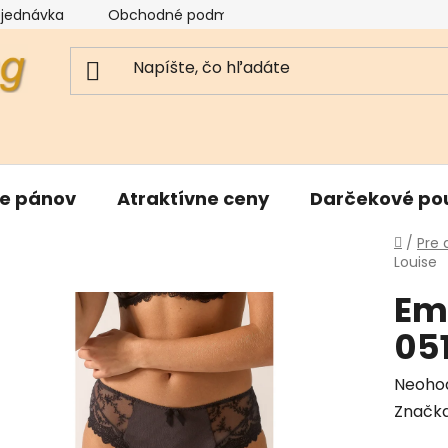
bjednávka
Obchodné podmienky
Reklamačný poriad
re pánov
Atraktívne ceny
Darčekové po
Domo
/
Pre
Louise
Em
05
Priem
Neoho
hodnot
Značk
produk