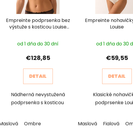
Empreinte podprsenka bez
Empreinte nohavičk
výstuže s kosticou Louise
Louise
08184
od 1 dňa do 30 dní
od 1 dňa do 30 
€128,85
€59,55
DETAIL
DETAIL
Nádherná nevystužená
Klasické nohavič
podprsenka s kosticou
podprsenke Lou
Maslová
Ombre
Maslová
Fialová
Om