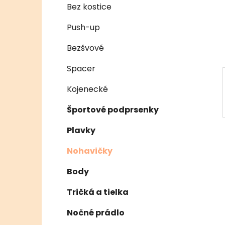
e
n
Bez kostice
e
Push-up
l
Bezšvové
Spacer
Kojenecké
Športové podprsenky
Plavky
Nohavičky
Body
Tričká a tielka
Nočné prádlo