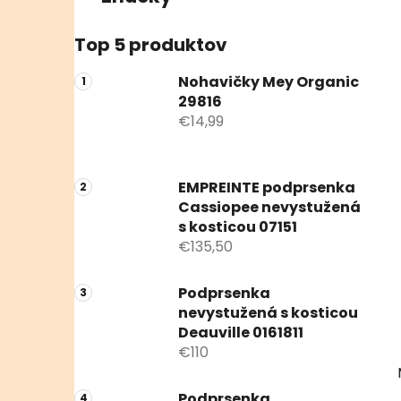
Top 5 produktov
Nohavičky Mey Organic
29816
€14,99
EMPREINTE podprsenka
Cassiopee nevystužená
s kosticou 07151
€135,50
Podprsenka
nevystužená s kosticou
Deauville 0161811
€110
Podprsenka