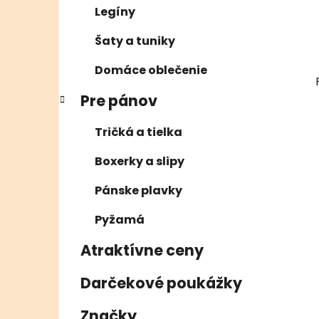
Legíny
Šaty a tuniky
Domáce oblečenie
Pre pánov
Tričká a tielka
Boxerky a slipy
Pánske plavky
Pyžamá
Atraktívne ceny
Darčekové poukážky
Značky