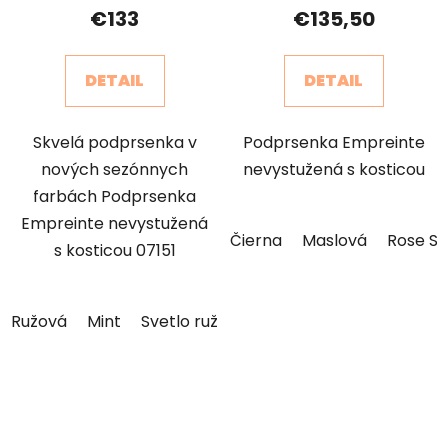
produktu
€133
€135,50
je
5,0
DETAIL
DETAIL
z
5
Skvelá podprsenka v
Podprsenka Empreinte
hviezdičiek.
nových sezónnych
nevystužená s kosticou
farbách Podprsenka
Empreinte nevystužená
Čierna
Maslová
Rose S
s kosticou 07151
Ružová
Mint
Svetlo ružová
Broskyňa