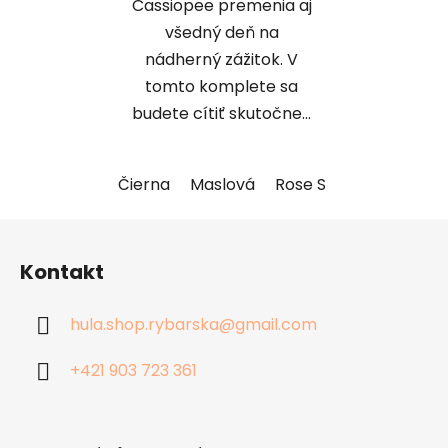
Cassiopee premenia aj
všedný deň na
nádherný zážitok. V
tomto komplete sa
budete cítiť skutočne...
Čierna
Maslová
Rose Sauvage
Piesk
Z
á
Kontakt
p
ä
hula.shop.rybarska
@
gmail.com
t
i
+421 903 723 361
e