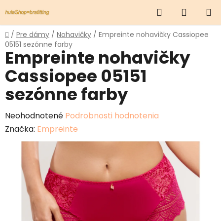
Prejsť
Hľadať
NÁKUP
na
obsah
KOŠÍK
Domov
/
Pre dámy
/
Nohavičky
/
Empreinte nohavičky Cassiopee
05151 sezónne farby
Empreinte nohavičky
Cassiopee 05151
sezónne farby
Priemerné
Neohodnotené
Podrobnosti hodnotenia
hodnotenie
Značka:
Empreinte
produktu
je
0,0
z
5
hviezdičiek.