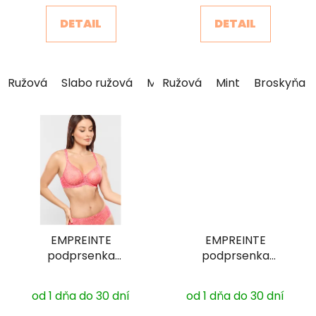
DETAIL
DETAIL
Ružová
Slabo ružová
Mint
Ružová
Broskyňa
Mint
Broskyňa
EMPREINTE
EMPREINTE
podprsenka
podprsenka
Cassiopee sezónne
Cassiopee
Priemerné
farby nevystužená s
nevystužená s
od 1 dňa do 30 dní
od 1 dňa do 30 dní
kosticou 07151
kosticou 07151
hodnotenie