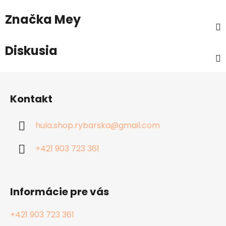
Značka
Mey
Diskusia
Z
á
Kontakt
p
ä
hula.shop.rybarska
@
gmail.com
t
i
+421 903 723 361
e
Informácie pre vás
+421 903 723 361