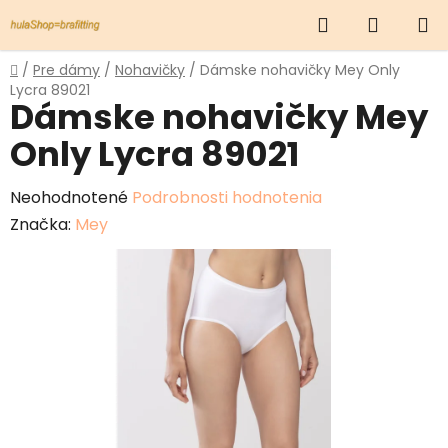
Prejsť
Hľadať
NÁKUP
na
obsah
KOŠÍK
Domov
/
Pre dámy
/
Nohavičky
/
Dámske nohavičky Mey Only
Lycra 89021
Dámske nohavičky Mey
Only Lycra 89021
Priemerné
Neohodnotené
Podrobnosti hodnotenia
hodnotenie
Značka:
Mey
produktu
je
0,0
z
5
hviezdičiek.