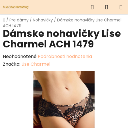
Prejsť
Hľadať
NÁKUP
na
obsah
KOŠÍK
Domov
/
Pre dámy
/
Nohavičky
/
Dámske nohavičky Lise Charmel
ACH 1479
Dámske nohavičky Lise
Charmel ACH 1479
Priemerné
Neohodnotené
Podrobnosti hodnotenia
hodnotenie
Značka:
Lise Charmel
produktu
je
0,0
z
5
hviezdičiek.