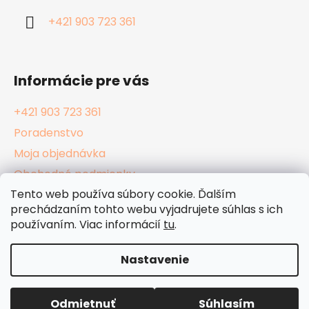
i
+421 903 723 361
e
Informácie pre vás
+421 903 723 361
Poradenstvo
Moja objednávka
Obchodné podmienky
Tento web používa súbory cookie. Ďalším
Reklamačný poriadok
prechádzaním tohto webu vyjadrujete súhlas s ich
Podmienky ochrany osobných údajov
používaním. Viac informácií
tu
.
Kamenné Hula Shopy
Nastavenie
Vytvoril Shoptet
Odmietnuť
Súhlasím
Copyright 2026
HulaShop.sk
. Všetky práva