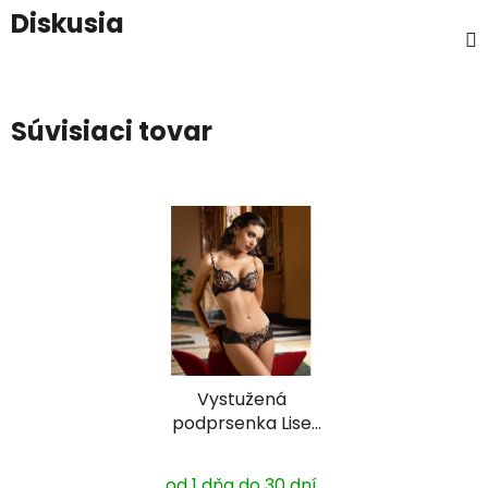
Diskusia
Súvisiaci tovar
Vystužená
podprsenka Lise
Chermel ACH8079
od 1 dňa do 30 dní