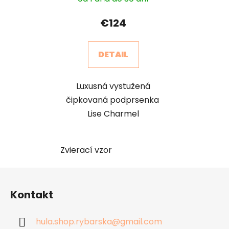
€124
DETAIL
Luxusná vystužená
čipkovaná podprsenka
Lise Charmel
Zvierací vzor
Z
á
Kontakt
p
ä
hula.shop.rybarska
@
gmail.com
t