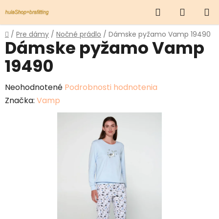
Prejsť
Hľadať
NÁKUP
na
obsah
KOŠÍK
Domov
/
Pre dámy
/
Nočné prádlo
/
Dámske pyžamo Vamp 19490
Dámske pyžamo Vamp
19490
Priemerné
Neohodnotené
Podrobnosti hodnotenia
hodnotenie
Značka:
Vamp
produktu
je
0,0
z
5
hviezdičiek.