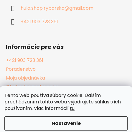
ä
hula.shop.rybarska
@
gmail.com
t
i
+421 903 723 361
e
Informácie pre vás
+421 903 723 361
Poradenstvo
Moja objednávka
Obchodné podmienky
Tento web používa súbory cookie. Ďalším
Reklamačný poriadok
prechádzaním tohto webu vyjadrujete súhlas s ich
Podmienky ochrany osobných údajov
používaním. Viac informácií
tu
.
Kamenné Hula Shopy
Nastavenie