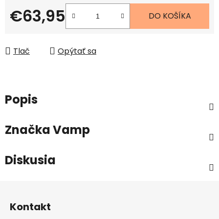
€63,95
DO KOŠÍKA
Jednotková cena:
Tlač
Opýtať sa
Popis
Značka
Vamp
Diskusia
Z
á
Kontakt
p