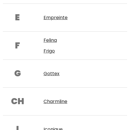
E
Empreinte
Felina
F
Frigo
G
Gottex
CH
Charmline
I
Iconique