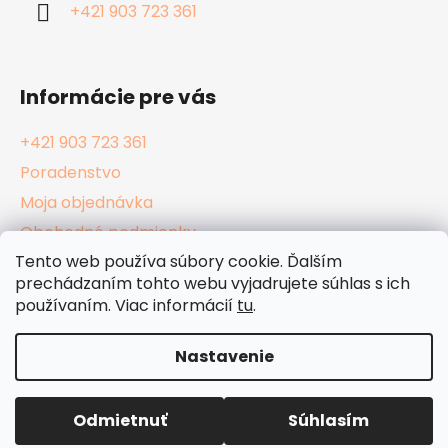
i
+421 903 723 361
e
Informácie pre vás
+421 903 723 361
Poradenstvo
Moja objednávka
Obchodné podmienky
Tento web používa súbory cookie. Ďalším
Reklamačný poriadok
prechádzaním tohto webu vyjadrujete súhlas s ich
Podmienky ochrany osobných údajov
používaním. Viac informácií
tu
.
Kamenné Hula Shopy
Nastavenie
Vytvoril Shoptet
Odmietnuť
Súhlasím
Copyright 2026
HulaShop.sk
. Všetky práva
vyhradené.
Upraviť nastavenie cookies