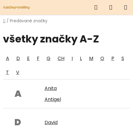
Prejsť
Hľadať
NÁKUP
na
obsah
KOŠÍK
Domov
/
Predávané značky
všetky značky A-Z
A
D
E
F
G
CH
I
L
M
O
P
S
T
V
Anita
A
Antigel
D
David