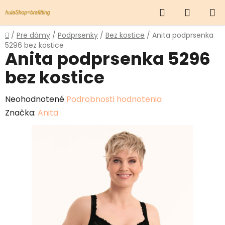
Prejsť
Hľadať
NÁKUP
na
obsah
KOŠÍK
Domov
/
Pre dámy
/
Podprsenky
/
Bez kostice
/
Anita podprsenka
5296 bez kostice
Anita podprsenka 5296
bez kostice
Priemerné
Neohodnotené
Podrobnosti hodnotenia
hodnotenie
Značka:
Anita
produktu
je
0,0
z
5
hviezdičiek.