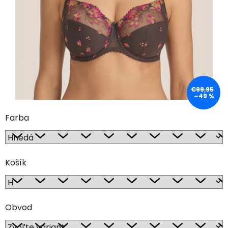
hviezdičiek.
€99,95
–49 %
Farba
Košík
Obvod