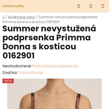
Prejsť
Hľadať
NÁKUP
na
obsah
KOŠÍK
Domov
/
Atraktívne ceny
/
Summer nevystužená podprsenka
Primma Donna s kosticou 0162901
Summer nevystužená
podprsenka Primma
Donna s kosticou
0162901
Priemerné
Neohodnotené
Podrobnosti hodnotenia
hodnotenie
Značka:
Prima Donna
produktu
AKCIA
je
0,0
z
5