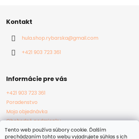
Z
á
Kontakt
p
ä
hula.shop.rybarska
@
gmail.com
t
i
+421 903 723 361
e
Informácie pre vás
+421 903 723 361
Poradenstvo
Moja objednávka
Obchodné podmienky
Tento web používa súbory cookie. Ďalším
Reklamačný poriadok
prechádzaním tohto webu vyjadrujete súhlas s ich