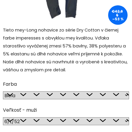
€42,9
5
–53 %
Tieto mey-Long nohavice zo série Dry Cotton v čiernej
farbe imperesses s obvyklou mey kvalitou. Vďaka
starostlivo vyváženej zmesi 57% bavlny, 38% polyesteru a
5% elastanu sú dlhé nohavice veľmi príjemné k pokožke.
Naše dlhé nohavice sú navrhnuté a vyrobené s kreativitou,
vášňou a zmyslom pre detail.
Farba
Veľkosť - muži