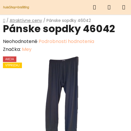
Prejsť
Hľadať
NÁKUP
na
obsah
KOŠÍK
Domov
/
Atraktívne ceny
/
Pánske sopdky 46042
Pánske sopdky 46042
Priemerné
Neohodnotené
Podrobnosti hodnotenia
hodnotenie
Značka:
Mey
produktu
AKCIA
je
VÝPREDAJ
0,0
z
5
hviezdičiek.