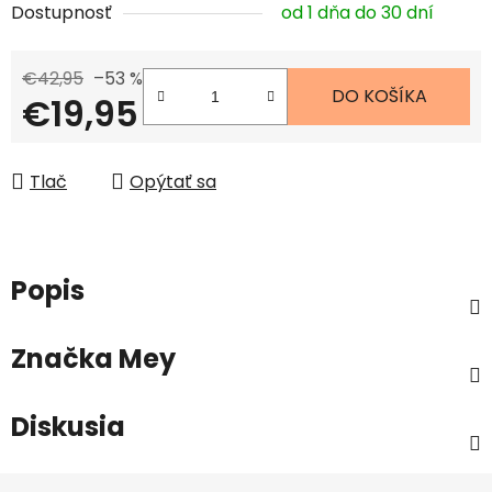
Dostupnosť
od 1 dňa do 30 dní
€42,95
–53 %
DO KOŠÍKA
€19,95
Jednotková cena:
Tlač
Opýtať sa
Popis
Značka
Mey
Diskusia
Z