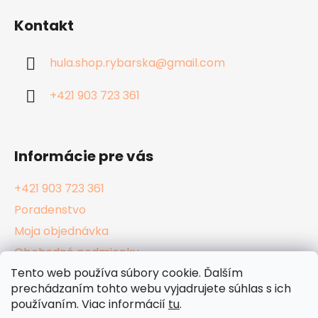
á
Kontakt
p
ä
hula.shop.rybarska
@
gmail.com
t
i
+421 903 723 361
e
Informácie pre vás
+421 903 723 361
Poradenstvo
Moja objednávka
Obchodné podmienky
Tento web používa súbory cookie. Ďalším
Reklamačný poriadok
prechádzaním tohto webu vyjadrujete súhlas s ich
Podmienky ochrany osobných údajov
používaním. Viac informácií
tu
.
Kamenné Hula Shopy