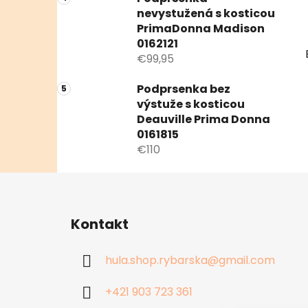
nevystužená s kosticou
PrimaDonna Madison
0162121
€99,95
Podprsenka bez
výstuže s kosticou
Deauville Prima Donna
0161815
€110
Z
á
Kontakt
p
ä
hula.shop.rybarska
@
gmail.com
t
i
+421 903 723 361
e