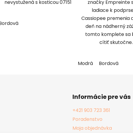
nevystužená s kosticou 07151
značky Empreinte 
ladiace k podprs
Cassiopee premenia a
Bordová
deň na nádherný záž
tomto komplete sa 
cítiť skutočne..
Modrá
Bordová
Informácie pre vás
+421 903 723 361
Poradenstvo
Moja objednávka