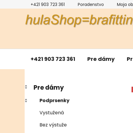
Prejsť
+421 903 723 361
Poradenstvo
Moja o
na
obsah
+421 903 723 361
Pre dámy
P
B
K
Preskočiť
Pre dámy
a
kategórie
o
t
č
Podprsenky
e
n
g
Vystužená
ý
ó
p
r
Bez výstuže
i
a