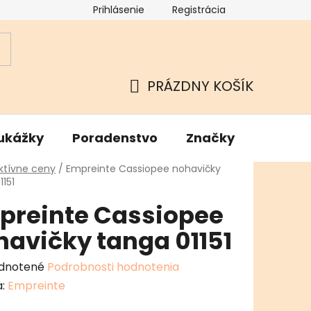
Prihlásenie
Registrácia
ok
Podmienky ochrany osobných údajov
Kamenné Hu
PRÁZDNY KOŠÍK
NÁKUPNÝ
KOŠÍK
ukážky
Poradenstvo
Značky
v
ktívne ceny
/
Empreinte Cassiopee nohavičky
1151
preinte Cassiopee
havičky tanga 01151
erné
dnotené
Podrobnosti hodnotenia
enie
a:
Empreinte
tu