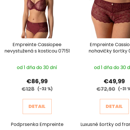
Empreinte Cassiopee
Empreinte Cassi
nevystužená s kosticou 07151
nohavičky šortky 
Priemerné
od 1 dňa do 30 dní
od 1 dňa do 30 
hodnotenie
produktu
€86,99
€49,99
je
€128
€72,90
(–32 %)
(–31 
2,9
z
DETAIL
DETAIL
5
hviezdičiek.
Podprsenka Empreinte
Luxusné šortky od fra