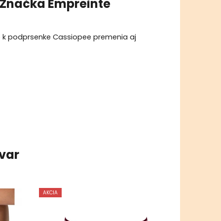
Značka
Empreinte
e k podprsenke Cassiopee premenia aj
ovar
AKCIA