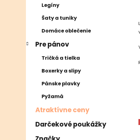
Legíny
Šaty a tuniky
Domáce oblečenie
Pre pánov
Tričká a tielka
Boxerky a slipy
Pánske plavky
Pyžamá
Atraktívne ceny
Darčekové poukážky
Značky