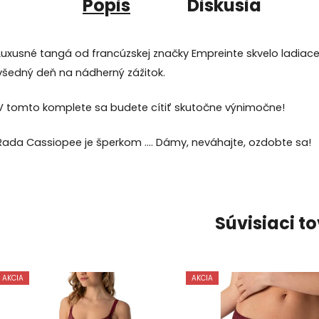
Popis
Diskusia
Luxusné tangá od francúzskej značky Empreinte skvelo ladiac
všedný deň na nádherný zážitok.
V tomto komplete sa budete cítiť skutočne výnimočne!
Rada Cassiopee je šperkom .... Dámy, neváhajte, ozdobte sa!
Súvisiaci t
AKCIA
AKCIA