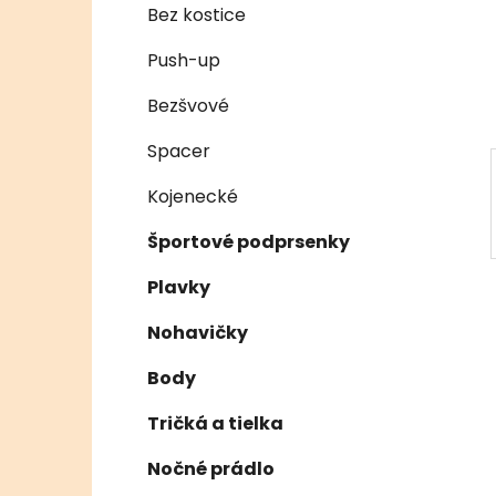
e
n
Bez kostice
e
Push-up
l
Bezšvové
Spacer
Kojenecké
Športové podprsenky
Plavky
Nohavičky
Body
Tričká a tielka
Nočné prádlo