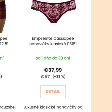
opee
Empreinte Cassiopee
02151
nohavičky klasické 03151
dní
od 1 dňa do 30 dní
€37,99
€57
%)
(–33 %)
DETAIL
ncúzskej
Luxusné klasické nohavičky od