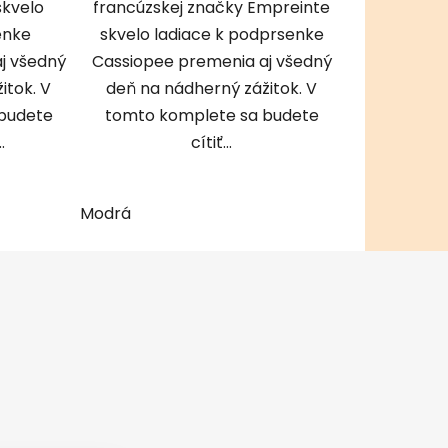
skvelo
francúzskej značky Empreinte
enke
skvelo ladiace k podprsenke
j všedný
Cassiopee premenia aj všedný
itok. V
deň na nádherný zážitok. V
budete
tomto komplete sa budete
.
cítiť...
Modrá