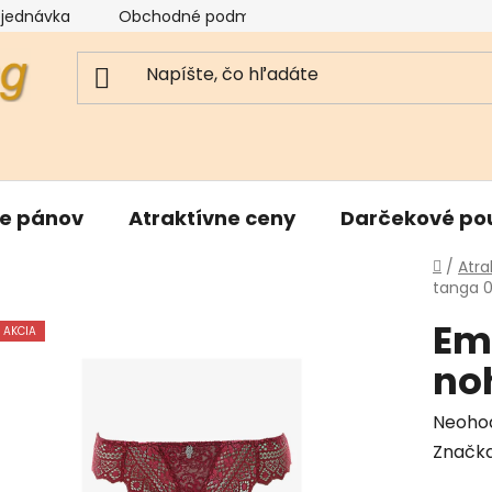
bjednávka
Obchodné podmienky
Reklamačný poriad
re pánov
Atraktívne ceny
Darčekové po
Domo
/
Atra
tanga 0
Em
AKCIA
no
Priem
Neoho
hodnot
Značk
produk