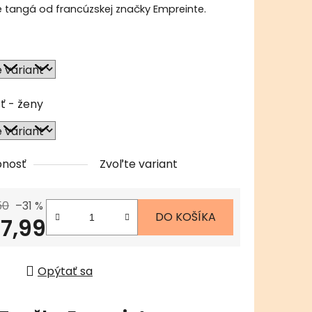
 tangá od francúzskej značky Empreinte.
čiek.
ť - ženy
pnosť
Zvoľte variant
50
–31 %
DO KOŠÍKA
7,99
tková cena:
Opýtať sa