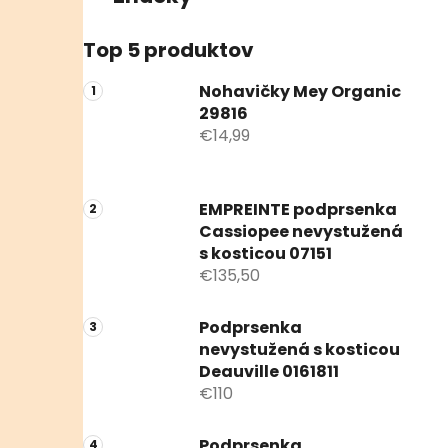
Top 5 produktov
Nohavičky Mey Organic
29816
€14,99
EMPREINTE podprsenka
Cassiopee nevystužená
s kosticou 07151
€135,50
Podprsenka
nevystužená s kosticou
Deauville 0161811
€110
Podprsenka